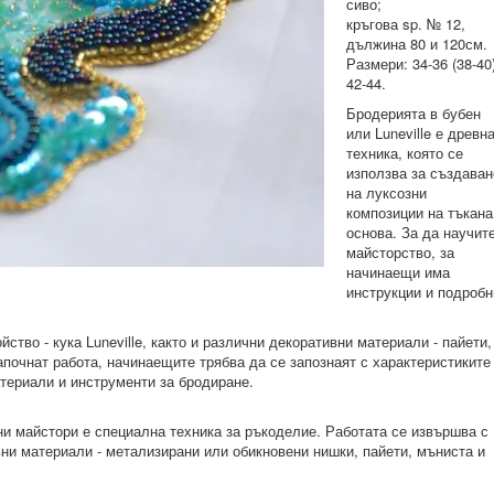
сиво;
кръгова sp. № 12,
дължина 80 и 120см.
Размери: 34-36 (38-40
42-44.
Бродерията в бубен
или Luneville е древн
техника, която се
използва за създаван
на луксозни
композиции на тъкана
основа. За да научит
майсторство, за
начинаещи има
инструкции и подробн
ство - кука Luneville, както и различни декоративни материали - пайети,
апочнат работа, начинаещите трябва да се запознаят с характеристиките
атериали и инструменти за бродиране.
тни майстори е специална техника за ръкоделие. Работата се извършва с
ни материали - метализирани или обикновени нишки, пайети, мъниста и