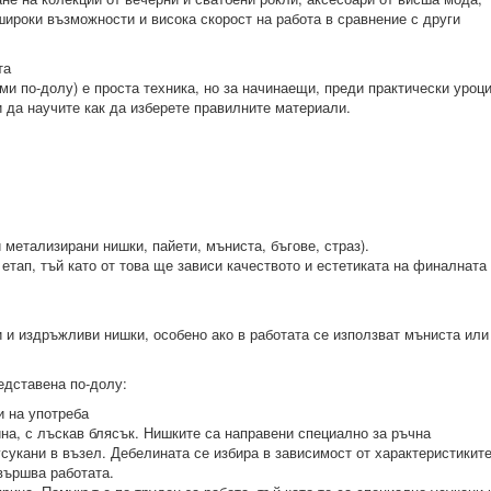
широки възможности и висока скорост на работа в сравнение с други
та
ами по-долу) е проста техника, но за начинаещи, преди практически уроци
и да научите как да изберете правилните материали.
 метализирани нишки, пайети, мъниста, бъгове, страз).
етап, тъй като от това ще зависи качеството и естетиката на финалната
ки и издръжливи нишки, особено ако в работата се използват мъниста или
едставена по-долу:
и на употреба
райна, с лъскав блясък. Нишките са направени специално за ръчна
усукани в възел. Дебелината се избира в зависимост от характеристикит
звършва работата.