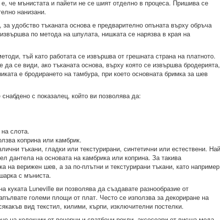
 е, че мънистата и пайети не се шият отделно в процеса. Пришива се
телно нанизани.
 за удобство тъканата основа е предварително опъната върху обръча
 извършва по метода на шпулата, нишката се нарязва в края на
етоди, тъй като работата се извършва от грешната страна на платното.
е да се види, ако тъканата основа, върху която се извършва бродерията,
никата е бродирането на тамбура, при което основната бримка за шев
 снабдено с показалец, който ви позволява да:
 на слота.
ползва коприна или камбрик.
лични тъкани, гладки или текстурирани, синтетични или естествени. Най
ел дантела на основата на камбрика или коприна. За такива
ка на верижен шев, а за по-плътни и текстурирани тъкани, като например
шарка с мъниста.
а куката Luneville ви позволява да създавате разнообразие от
апълвате големи площи от плат. Често се използва за декориране на
сякакъв вид текстил, килими, кърпи, изключителни постелки.
не на колекции от вечерни и сватбени рокли, аксесоари от висша мода,