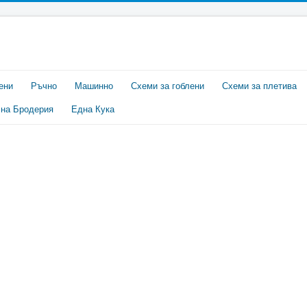
ени
Ръчно
Машинно
Схеми за гоблени
Схеми за плетива
на Бродерия
Една Кука