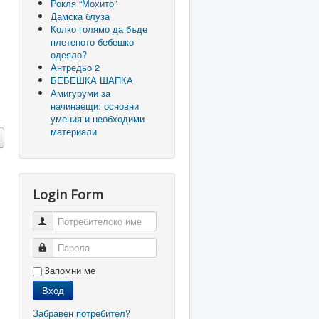
Рокля “Мохито”
Дамска блуза
Колко голямо да бъде
плетеното бебешко
одеяло?
Антредьо 2
БЕБЕШКА ШАПКА
Амигуруми за
начинаещи: основни
умения и необходими
материали
Login Form
Потребителско име
Парола
Запомни ме
Вход
Забравен потребител?