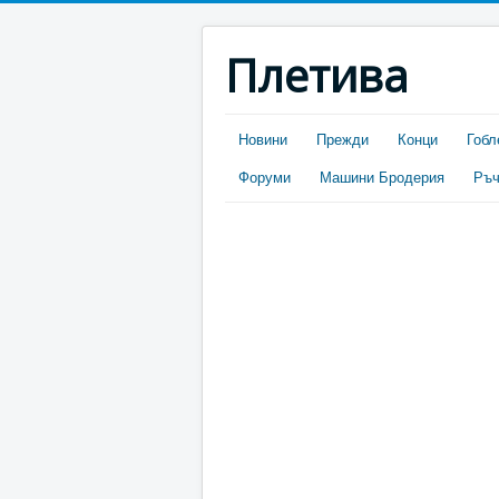
Плетива
Новини
Прежди
Конци
Гобл
Форуми
Машини Бродерия
Ръч