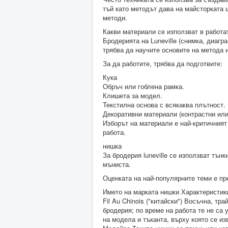
тъй като методът дава на майсторката 
методи.
Какви материали се използват в работа
Бродерията на Luneville (снимка, диагр
трябва да научите основите на метода 
За да работите, трябва да подготвите:
Кука
Обръч или гоблена рамка.
Клишета за модел.
Текстилна основа с всякаква плътност.
Декоративни материали (контрастни или
Изборът на материали е най-критичният 
работа.
нишка
За бродерия luneville се използват тън
мъниста.
Оценката на най-популярните теми е пр
Името на марката нишки Характеристик
Fil Au Chinois ("китайски") Восъчна, т
бродерия; по време на работа те не са 
на модела и тъканта, върху която се и