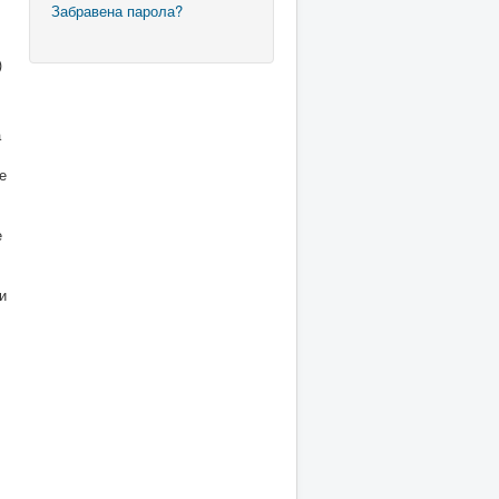
Забравена парола?
)
а
е
е
и