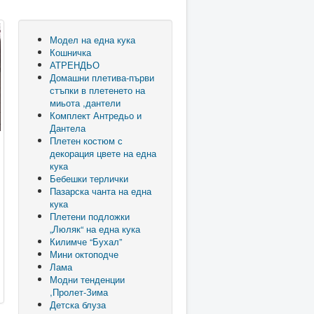
Модел на една кука
Кошничка
АТРЕНДЬО
Домашни плетива-първи
стъпки в плетенето на
миьота ,дантели
Комплект Антредьо и
Дантела
Плетен костюм с
декорация цвете на една
кука
Бебешки терлички
Пазарска чанта на една
и
кука
Плетени подложки
„Люляк“ на една кука
Килимче “Бухал”
Мини октоподче
Лама
Модни тенденции
,Пролет-Зима
Детска блуза