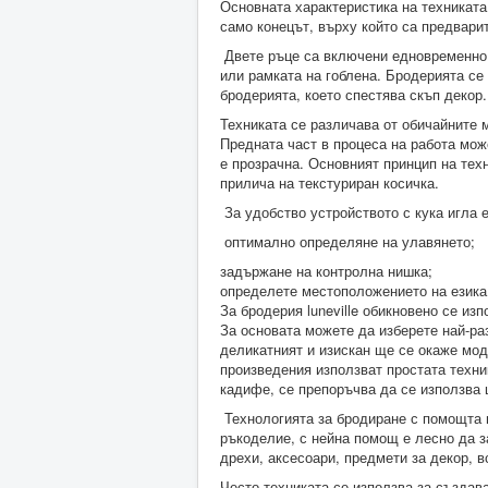
Основната характеристика на техниката
само конецът, върху който са предвари
Двете ръце са включени едновременно,
или рамката на гоблена. Бродерията се
бродерията, което спестява скъп декор.
Техниката се различава от обичайните м
Предната част в процеса на работа мож
е прозрачна. Основният принцип на тех
прилича на текстуриран косичка.
За удобство устройството с кука игла е
оптимално определяне на улавянето;
задържане на контролна нишка;
определете местоположението на езика
За бродерия luneville обикновено се из
За основата можете да изберете най-раз
деликатният и изискан ще се окаже мод
произведения използват простата техни
кадифе, се препоръчва да се използва 
Технологията за бродиране с помощта н
ръкоделие, с нейна помощ е лесно да з
дрехи, аксесоари, предмети за декор, в
Често техниката се използва за създава