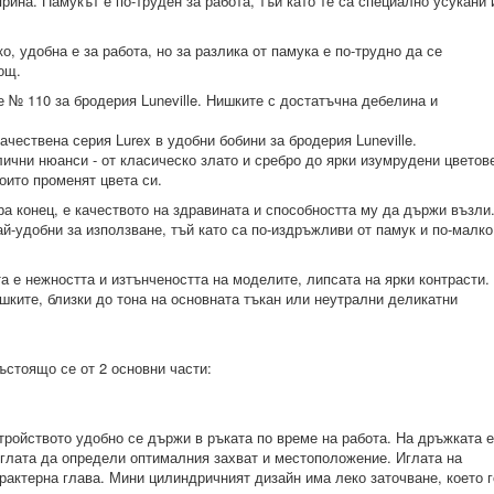
ина. Памукът е по-труден за работа, тъй като те са специално усукани 
о, удобна е за работа, но за разлика от памука е по-трудно да се
ощ.
 № 110 за бродерия Luneville. Нишките с достатъчна дебелина и
чествена серия Lurex в удобни бобини за бродерия Luneville.
ични нюанси - от класическо злато и сребро до ярки изумрудени цветов
оито променят цвета си.
ра конец, е качеството на здравината и способността му да държи възли
ай-удобни за използване, тъй като са по-издръжливи от памук и по-малко
та е нежността и изтънчеността на моделите, липсата на ярки контрасти.
шките, близки до тона на основната тъкан или неутрални деликатни
състоящо се от 2 основни части:
тройството удобно се държи в ръката по време на работа. На дръжката е
иглата да определи оптималния захват и местоположение. Иглата на
арактерна глава. Мини цилиндричният дизайн има леко заточване, което г