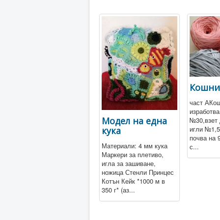
Кошни
част АКош
изработва
Модел на една
№30,взет 
игли №1,5
кука
почва на 
Материали: 4 мм кука
с...
Маркери за плетиво,
игла за зашиване,
ножица Стенли Принцес
Котън Кейк *1000 м в
350 г* (аз...