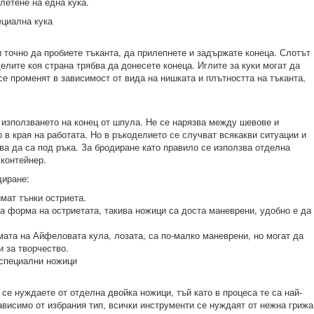
летене на една кука.
ециална кука
и точно да пробиете тъканта, да прилепнете и задържате конеца. Слотът
елите коя страна трябва да донесете конеца. Иглите за куки могат да
се променят в зависимост от вида на нишката и плътността на тъканта,
е използването на конец от шпула. Не се нарязва между шевове и
 в края на работата. Но в ръкоделието се случват всякакви ситуации и
ва да са под ръка. За бродиране като правило се използва отделна
 контейнер.
диране:
имат тънки остриета.
а форма на остриетата, такива ножици са доста маневрени, удобно е да
ата на Айфеловата кула, лозата, са по-малко маневрени, но могат да
и за творчество.
 специални ножици
се нуждаете от отделна двойка ножици, тъй като в процеса те са най-
ависимо от избрания тип, всички инструменти се нуждаят от нежна грижа