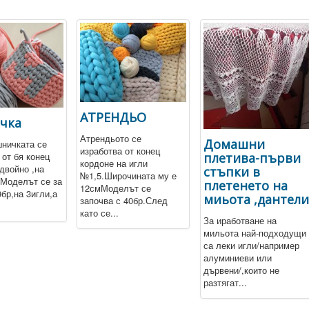
АТРЕНДЬО
чка
Атрендьото се
Домашни
ничката се
изработва от конец
плетива-първи
 от бя конец
кордоне на игли
двойно ,на
стъпки в
№1,5.Широчината му е
Моделът се за
плетенето на
12смМоделът се
9бр,на 3игли,а
миьота ,дантел
започва с 40бр.След
като се...
За иработване на
мильота най-подходущи
са леки игли/например
алуминиеви или
дървени/,които не
разтягат...