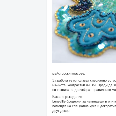
майсторски класове.
За работа те използват специално устрой
мъниста, контрастни нишки. Преди да з
на техниката, да изберат правилните м
Какво е ръкоделие
Luneville бродерия за начинаещи и опи
помощта на специална кука и декоратив
друг декор.