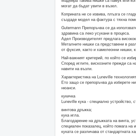
Мадейра Такива нишки са памук или копр
могат да бъдат увити в възел.
Коприната не се извива, плъзга се гладк
създаде модел на фактура с тяхна пом
Gutermann Препоръчва се да използвате
здравина са леко усукани в процеса.
Адел Производителят предлага високока
Металните нишки са представени в разл
от фуксия, както и хамелеонни нишки, к
Най-важният критерий, по който се изби
Според иглите, вискозните прежди са н
навити на възли.
Характеристика на Luneville технология
Ето защо се препоръчва да изберете ни
нюанси.
кукичка
Luneville кука - специално устройство, 
винтова дръжка;
кука игла.
Благодарение на дръжката на винта, ус
специален показалец, който помага на 
куката се различава от стандартната х