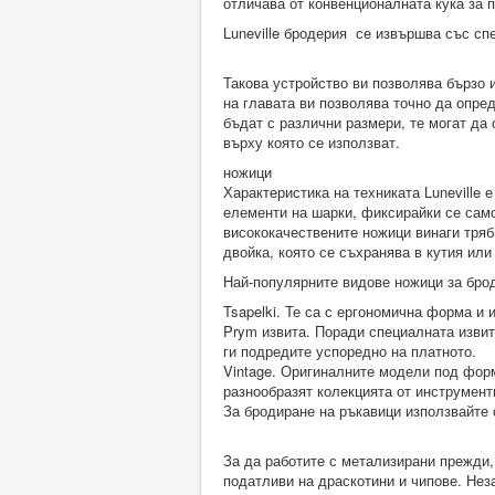
отличава от конвенционалната кука за п
Luneville бродерия се извършва със сп
Такова устройство ви позволява бързо 
на главата ви позволява точно да опред
бъдат с различни размери, те могат да 
върху която се използват.
ножици
Характеристика на техниката Luneville 
елементи на шарки, фиксирайки се само
висококачествените ножици винаги тряб
двойка, която се съхранява в кутия или
Най-популярните видове ножици за бро
Tsapelki. Те са с ергономична форма и 
Prym извита. Поради специалната извит
ги подредите успоредно на платното.
Vintage. Оригиналните модели под форм
разнообразят колекцията от инструмент
За бродиране на ръкавици използвайте
За да работите с метализирани прежди, 
податливи на драскотини и чипове. Нез