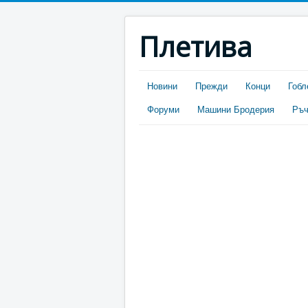
Плетива
Новини
Прежди
Конци
Гобл
Форуми
Машини Бродерия
Ръч