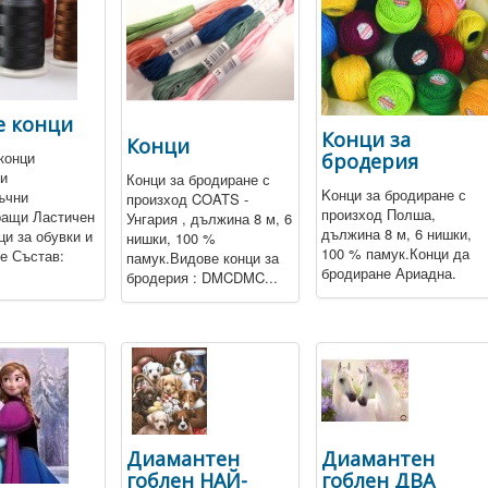
е конци
Конци за
Конци
конци
бродерия
и
Конци за бродиране с
Kонци за бродиране с
ъчни
произход COATS -
произход Полша,
ращи Ластичен
Унгария , дължина 8 м, 6
дължина 8 м, 6 нишки,
ци за обувки и
нишки, 100 %
100 % памук.Конци да
е Състав:
памук.Видове конци за
бродиране Ариадна.
бродерия : DMCDMC...
Диамантен
Диамантен
гоблен НАЙ-
гоблен ДВА