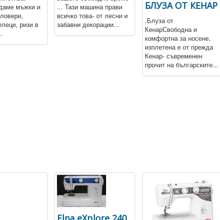
БЛУЗА ОТ КЕНАР
даме мъжки и
... Тази машина прави
ловери,
всичко това- от лесни и
.Блуза от
елеци, ризи в
забавни декорации...
КенарСвободна и
.
комфортна за носене,
изплетена е от прежда
Кенар- съвременен
прочит на българските...
Elna eXplore 240