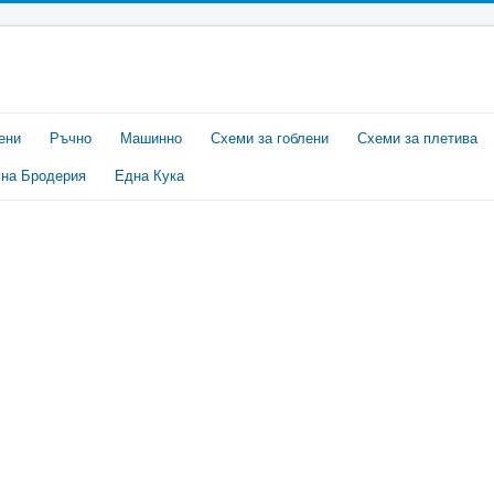
ени
Ръчно
Машинно
Схеми за гоблени
Схеми за плетива
на Бродерия
Една Кука