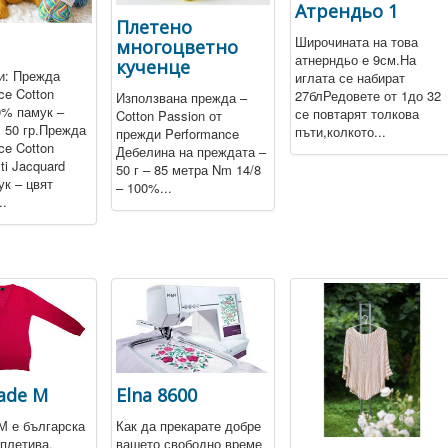
Атрендьо 1
Плетено
Широчината на това
многоцветно
атнерндьо е 9см.На
кученце
и: Прежда
иглата се набират
ce Cotton
27блРедовете от 1до 32
Използвана прежда –
0% памук –
се повтарят толкова
Cotton Passion от
: 50 гр.Прежда
пъти,колкото...
прежди Performance
ce Cotton
Дебелина на преждата –
ti Jacquard
50 г – 85 метра Nm 14/8
к – цвят
– 100%...
..
rade М
Elna 8600
 М е българска
Как да прекарате добре
плетива.
вашето свободно време