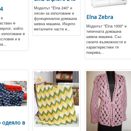
Моделът "Elna 240" е
4
лесен за използване и
Elna Zebra
 е
функционална домашна
ествен 4-
шевна машина. Изцяло
Моделът "Elna 1000" е
верлог, който
металните части и...
типичната домашна
 използване в
шевна машина. Със
словия и в
своите възможности и
а...
характеристики тя
покрива...
 одеяло в