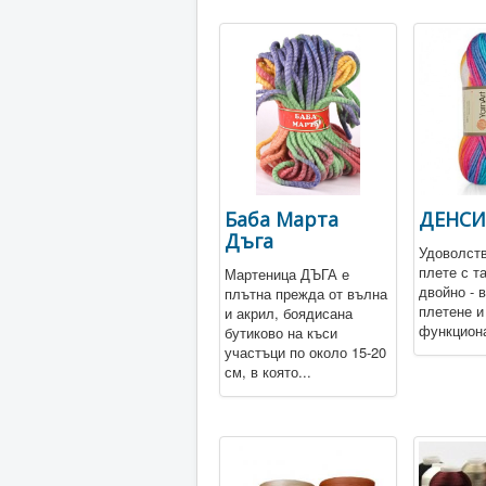
Баба Марта
ДЕНСИ
Дъга
Удоволств
плете с т
Мартеница ДЪГА е
двойно - 
плътна прежда от вълна
плетене и
и акрил, боядисана
функциона
бутиково на къси
участъци по около 15-20
см, в която...