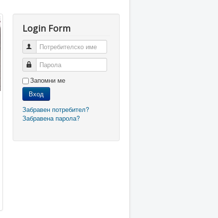
Login Form
Потребителско име
Парола
Запомни ме
Вход
Забравен потребител?
Забравена парола?
и