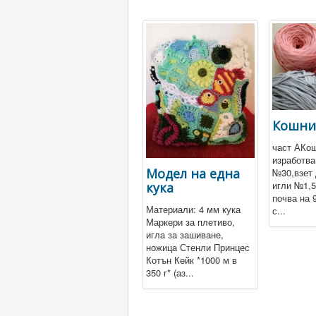
Кошни
част АКош
изработва
Модел на една
№30,взет 
игли №1,5
кука
почва на 
Материали: 4 мм кука
с...
Маркери за плетиво,
игла за зашиване,
ножица Стенли Принцес
Котън Кейк *1000 м в
350 г* (аз...