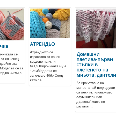
АТРЕНДЬО
чка
Атрендьото се
Домашни
ничката се
изработва от конец
плетива-първи
 от бя конец
кордоне на игли
двойно ,на
стъпки в
№1,5.Широчината му е
Моделът се за
плетенето на
12смМоделът се
9бр,на 3игли,а
миьота ,дантел
започва с 40бр.След
като се...
За иработване на
мильота най-подходущи
са леки игли/например
алуминиеви или
дървени/,които не
разтягат...