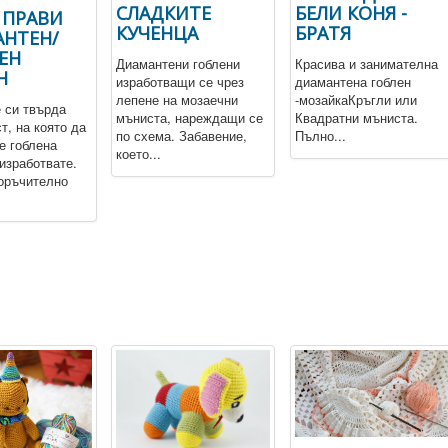
СЛАДКИТЕ
БЕЛИ КОНЯ -
Е ПРАВИ
КУЧЕНЦА
БРАТЯ
НТЕН/
ЕН
Диамантени гоблени
Красива и занимателна
Н
изработващи се чрез
диамантена гоблен
лепене на мозаечни
-мозайкаКръгли или
 си твърда
мъниста, нареждащи се
Квадратни мъниста.
т, на която да
по схема. Забавение,
Пълно...
е гоблена
което...
 изработвате.
оръчително