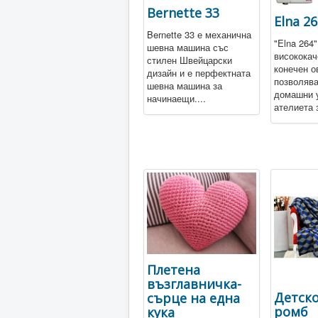
Bernette 33
Elna 26
Bernette 33 е механична
"Elna 264"
шевна машина със
висококач
стилен Швейцарски
конечен о
дизайн и е перфектната
позволява
шевна машина за
домашни у
начинаещи....
ателиета з
Плетена
възглавничка-
Детско
сърце на една
ромб
кука