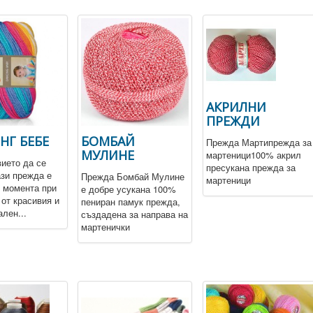
АКРИЛНИ
ПРЕЖДИ
НГ БЕБЕ
БОМБАЙ
Прежда Мартипрежда за
МУЛИНЕ
мартеници100% акрил
ието да се
пресукана прежда за
ази прежда е
Прежда Бомбай Мулине
мартеници
в момента при
е добре усукана 100%
 от красивия и
пениран памук прежда,
лен...
създадена за направа на
мартенички