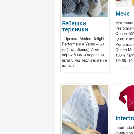
Мече
Бебешки
Материал
Preforman
терлички
Queen 10
Прежда Merino Delight –
цвят 0102
Performance Yarns – 50
Performan
гр (1 кълбенце) Игли –
Queen Mul
обръч 5 мм и чорапени
100% паму
игли 5 мм Терличките се
10458: 10.
плетат...
Intert
Intertrade
фирма за 